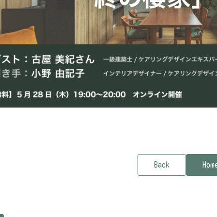
Back
Hom