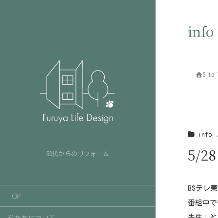
info
Site 
info
5/
50代からのリフォーム
BSテレ
TOP
番組中で
私たちについて
先生」と